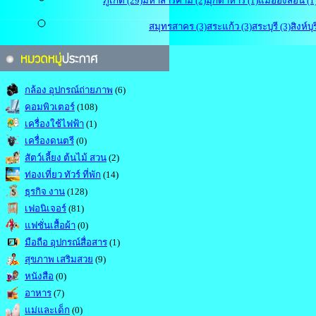
ภูเก็ต (29)
มหาสารคาม (2)
มุกดาหาร (1)
แม่ฮ่องสอน (1
สมุทรสาคร (3)
สระแก้ว (3)
สระบุรี (3)
สิงห์บุร
กล้อง อุปกรณ์ถ่ายภาพ
(6)
คอมพิวเตอร์
(108)
เครื่องใช้ไฟฟ้า
(1)
เครื่องดนตรี
(0)
สัตว์เลี้ยง ต้นไม้ สวน
(2)
ท่องเที่ยว ทัวร์ ที่พัก
(14)
ธุรกิจ งาน
(128)
เฟอนิเจอร์
(81)
แฟชั่นเสื้อผ้า
(0)
มือถือ อุปกรณ์สื่อสาร
(1)
สุขภาพ เสริมสวย
(9)
หนังสือ
(0)
อาหาร
(7)
แม่และเด็ก
(0)