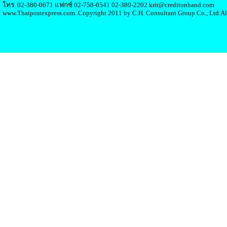
โทร. 02-380-0671 แฟกซ์ 02-758-0541 02-380-2202 krit@creditonhand.com
www.Thaipostexpress.com..Copyright 2011 by C.H. Consultant Group Co., Ltd.Al