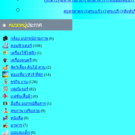
ภูเก็ต (29)
มหาสารคาม (2)
มุกดาหาร (1)
แม่ฮ่องสอน (1
สมุทรสาคร (3)
สระแก้ว (3)
สระบุรี (3)
สิงห์บุร
กล้อง อุปกรณ์ถ่ายภาพ
(6)
คอมพิวเตอร์
(108)
เครื่องใช้ไฟฟ้า
(1)
เครื่องดนตรี
(0)
สัตว์เลี้ยง ต้นไม้ สวน
(2)
ท่องเที่ยว ทัวร์ ที่พัก
(14)
ธุรกิจ งาน
(128)
เฟอนิเจอร์
(82)
แฟชั่นเสื้อผ้า
(0)
มือถือ อุปกรณ์สื่อสาร
(1)
สุขภาพ เสริมสวย
(9)
หนังสือ
(0)
อาหาร
(7)
แม่และเด็ก
(0)