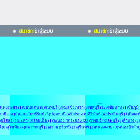
แพงเพชร (1)
ขอนแก่น (9)
จันทบุรี (3)
ฉะเชิงเทรา (3)
ชลบุรี (129)
ชัยนาท (1)
ชัยภูมิ 
ราธิวาส (0)
น่าน (0)
บุรีรัมย์ (5)
ปทุมธานี (49)
ประจวบคีรีขันธ์ (4)
ปราจีนบุรี (1)
ปัตตาน
)
ยโสธร (1)
ยะลา (0)
ร้อยเอ็ด (1)
ระนอง (0)
ระยอง (22)
ราชบุรี (3)
ลพบุรี (2)
ลำปาง (2)
ี (0)
สุโขทัย (4)
สุพรรณบุรี (2)
สุราษฎร์ธานี (3)
สุรินทร์ (2)
หนองคาย (0)
หนองบัวลำภู