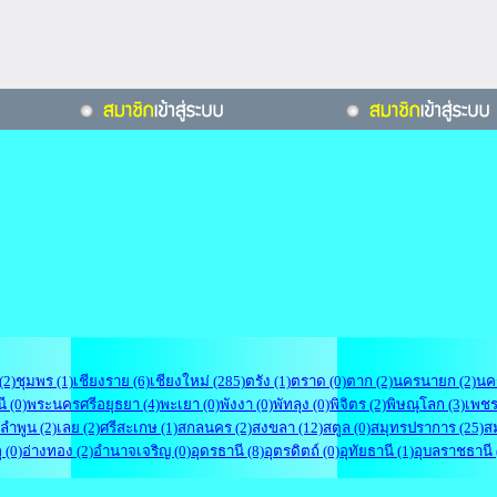
(2)
ชุมพร (1)
เชียงราย (6)
เชียงใหม่ (285)
ตรัง (1)
ตราด (0)
ตาก (2)
นครนายก (2)
นค
ี (0)
พระนครศรีอยุธยา (4)
พะเยา (0)
พังงา (0)
พัทลุง (0)
พิจิตร (2)
พิษณุโลก (3)
เพชรบ
ลำพูน (2)
เลย (2)
ศรีสะเกษ (1)
สกลนคร (2)
สงขลา (12)
สตูล (0)
สมุทรปราการ (25)
ส
 (0)
อ่างทอง (2)
อำนาจเจริญ (0)
อุดรธานี (8)
อุตรดิตถ์ (0)
อุทัยธานี (1)
อุบลราชธานี 