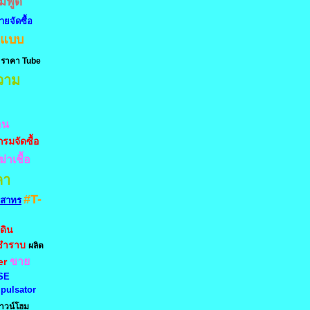
๊มฟู้ด
ยจัดซื้อ
กแบบ
ราคา Tube
วาม
อน
รมจัดซื้อ
ฆ่าเชื้อ
คา
#T-
น สาทร
่ดิน
นชำราบ
ผลิต
ขาย
er
SE
pulsator
าวน์โฮม