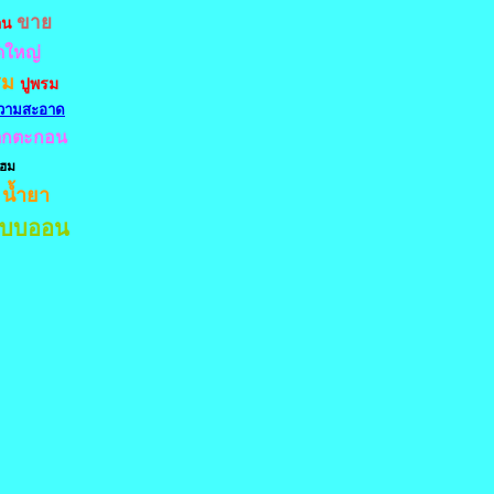
ขาย
อน
ดใหญ่
รม
ปูพรม
ความสะอาด
ตกตะกอน
โฮม
น้ำยา
ะบบออน