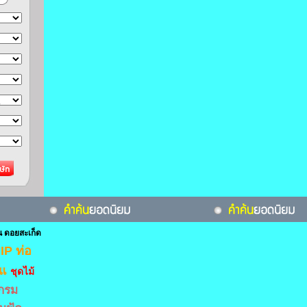
 ดอยสะเก็ด
IP
ท่อ
สแ
ชุดไม้
กรม