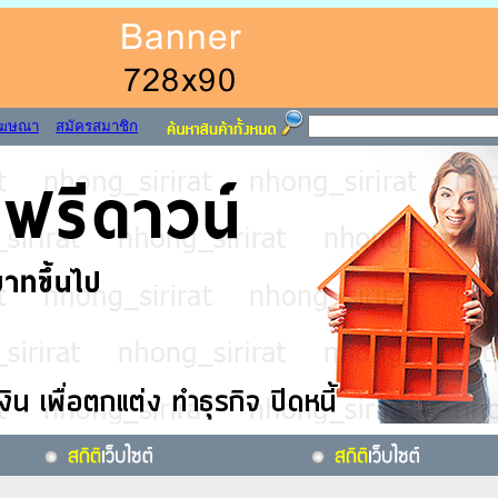
โฆษณา
สมัครสมาชิก