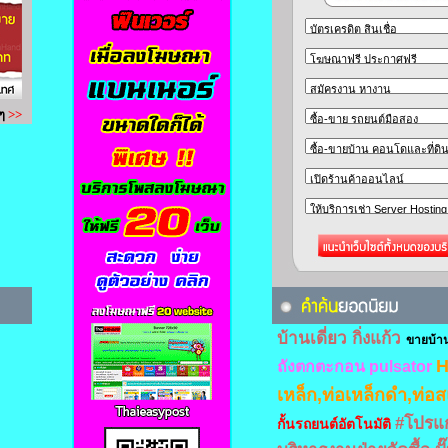
บ้านเดี่ยว กิ่งแก้ว
ขายบ้าน
H
ถังตกตะกอน pulsator
เหล็ก,ท่อเหล็กดำ,ท่อ
#โปรแ
กั้นรถยนต์อัตโนมัติ