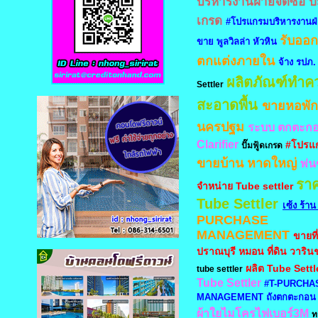
บริหารงานฝ่ายจัดซื้อ
ปั
เกรด
#โปรแกรมบริหารงานฝ่า
รับออ
ขาย พูลวิลล่า หัวหิน
ตกแต่งภายใน
จ้าง รปภ.
ผลิตภัณฑ์ทำค
Settler
สะอาดพื้น
ขายหอพัก
นครปฐม
ระบบ ตกตะก
Clarifier
#โปรแก
ปั๊มฟู้ดเกรด
ขายบ้าน หาดใหญ่
พ่น
รา
จำหน่าย Tube settler
Tube Settler
เซ้ง ร้า
PURCHASE
MANAGEMENT
ขายที
ปราณบุรี
หมอน
ที่ดิน วาริ
ผลิต Tube Settl
tube settler
Tube Settler
#T-PURCHA
MANAGEMENT
ถังตกตะกอน 
ผ้าใยไมโครไฟเบอร์3M
ท