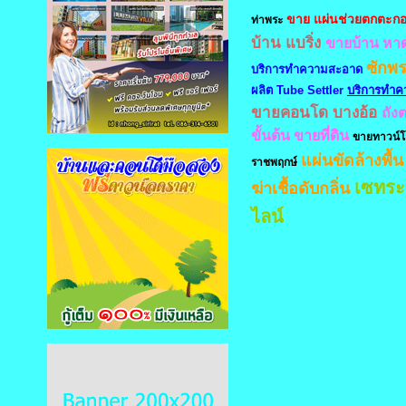
ขาย แผ่นช่วยตกตะก
ท่าพระ
บ้าน แบริ่ง
ขายบ้าน หา
ซักพ
บริการทำความสะอาด
ผลิต Tube Settler
บริการทำ
ขายคอนโด บางอ้อ
ถัง
ขั้นต้น
ขายที่ดิน
ขายทาวน์
แผ่นขัดล้างพื้น
ราชพฤกษ์
เซทร
ฆ่าเชื้อดับกลิ่น
ไลน์