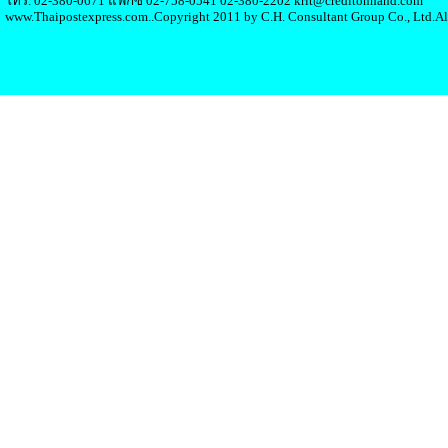
โทร. 02-380-0671 แฟกซ์ 02-758-0541 02-380-2202 krit@creditonhand.com
www.Thaipostexpress.com..Copyright 2011 by C.H. Consultant Group Co., Ltd.Al