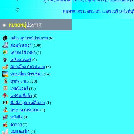
ภูเก็ต (29)
มหาสารคาม (2)
มุกดาหาร (1)
แม่ฮ่องสอน (1
สมุทรสาคร (3)
สระแก้ว (3)
สระบุรี (3)
สิงห์บุร
กล้อง อุปกรณ์ถ่ายภาพ
(6)
คอมพิวเตอร์
(108)
เครื่องใช้ไฟฟ้า
(1)
เครื่องดนตรี
(0)
สัตว์เลี้ยง ต้นไม้ สวน
(2)
ท่องเที่ยว ทัวร์ ที่พัก
(14)
ธุรกิจ งาน
(128)
เฟอนิเจอร์
(81)
แฟชั่นเสื้อผ้า
(0)
มือถือ อุปกรณ์สื่อสาร
(1)
สุขภาพ เสริมสวย
(9)
หนังสือ
(0)
อาหาร
(7)
แม่และเด็ก
(0)