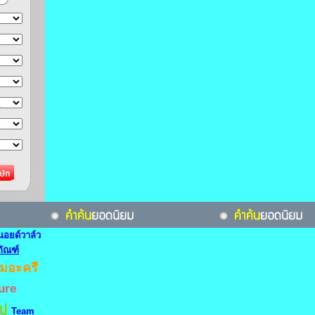
นอยด์วาล์ว
ภัณฑ์
ึมอะครี
ure
ปู
Team