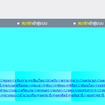
(2)
ชุมพร (1)
เชียงราย (6)
เชียงใหม่ (285)
ตรัง (1)
ตราด (0)
ตาก (2)
นครนายก (2)
นค
ี (0)
พระนครศรีอยุธยา (4)
พะเยา (0)
พังงา (0)
พัทลุง (0)
พิจิตร (2)
พิษณุโลก (3)
เพชรบ
ลำพูน (2)
เลย (2)
ศรีสะเกษ (1)
สกลนคร (2)
สงขลา (12)
สตูล (0)
สมุทรปราการ (25)
ส
 (0)
อ่างทอง (2)
อำนาจเจริญ (0)
อุดรธานี (8)
อุตรดิตถ์ (0)
อุทัยธานี (1)
อุบลราชธานี 