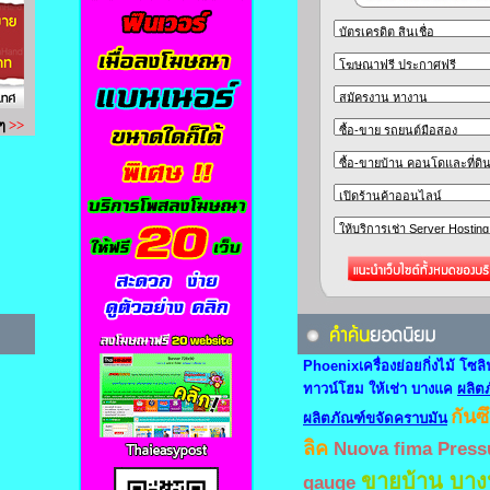
Phoenixเครื่องย่อยกิ่งไม้
โซลิ
ทาวน์โฮม ให้เช่า บางแค
ผลิต
กันซ
ผลิตภัณฑ์ขจัดคราบมัน
ลิค
Nuova fima Press
ขายบ้าน บาง
gauge