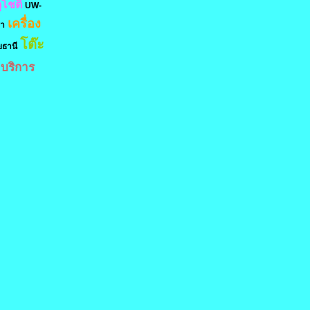
ุโชติ
UW-
เครื่อง
ชา
โต๊ะ
ยธานี
บริการ