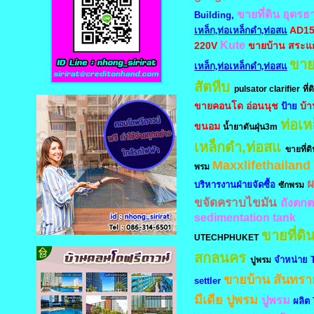
ขายที่ดิน อุดรธ
Building,
AD15
เหล็ก,ท่อเหล็กดำ,ท่อสแ
Kute
220V
ขายบ้าน สระแก
ขาย
เหล็ก,ท่อเหล็กดำ,ท่อสแ
สัตหีบ
pulsator clarifier
ที่
ขายคอนโด อ่อนนุช
บ้
ป้าย
ท่อเห
ขนอม
น้ำยาดันฝุ่น3m
เหล็กดำ,ท่อสแ
ขายที่ด
Maxxlifethailand
พรม
ผ
บริหารงานฝ่ายจัดซื้อ
ซักพรม
ขจัดคราบไขมัน
ถังตก
sedimentation tank
ขายที่ดิ
UTECHPHUKET
สกลนคร
จำหน่าย 
ปูพรม
ขายบ้าน สันทรา
settler
มีเดีย
ปูพรม
ปูพรม
ผลิต