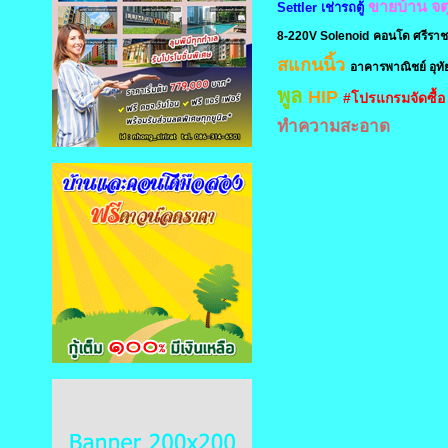
ขายบ้าน จต
Settler
เช่ารถตู้
8-220V Solenoid
คอนโด ศรีรา
สแกนนิ้ว
อาคารพาณิชย์ อุทั
พูล
HIP
#โปรแกรมจัดซื้อ
ทำความสะอาด