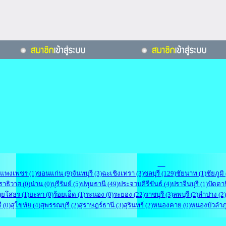
แพงเพชร (1)
ขอนแก่น (9)
จันทบุรี (3)
ฉะเชิงเทรา (3)
ชลบุรี (129)
ชัยนาท (1)
ชัยภูมิ 
ราธิวาส (0)
น่าน (0)
บุรีรัมย์ (5)
ปทุมธานี (49)
ประจวบคีรีขันธ์ (4)
ปราจีนบุรี (1)
ปัตตาน
)
ยโสธร (1)
ยะลา (0)
ร้อยเอ็ด (1)
ระนอง (0)
ระยอง (22)
ราชบุรี (3)
ลพบุรี (2)
ลำปาง (2)
ี (0)
สุโขทัย (4)
สุพรรณบุรี (2)
สุราษฎร์ธานี (3)
สุรินทร์ (2)
หนองคาย (0)
หนองบัวลำภู