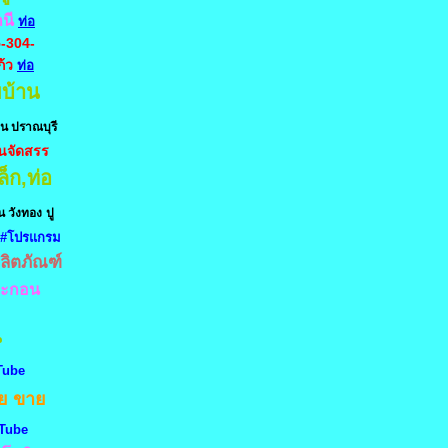
านี
ท่อ
-304-
้ว
ท่อ
บ้าน
ดิน ปราณบุรี
านจัดสรร
ล็ก,ท่อ
ิน วังทอง
ปู
#โปรแกรม
ลิตภัณฑ์
ตะกอน
น
Tube
ย
ขาย
 Tube