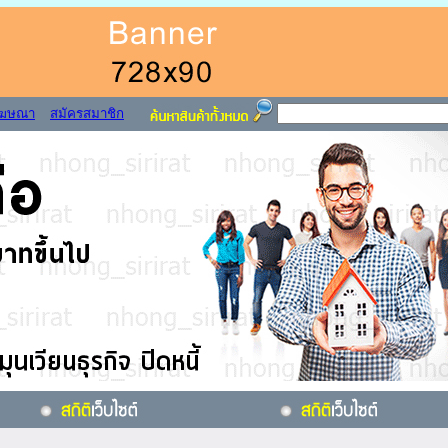
โฆษณา
สมัครสมาชิก