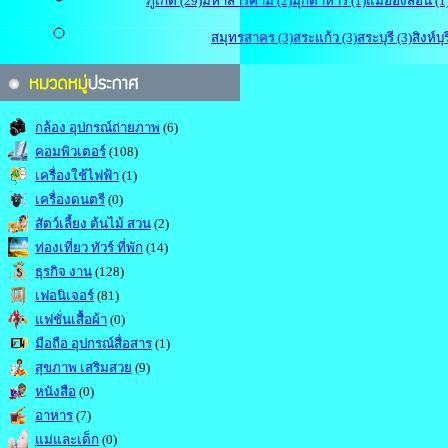
ภูเก็ต (29)
มหาสารคาม (2)
มุกดาหาร (1)
แม่ฮ่องสอน (1
สมุทรสาคร (3)
สระแก้ว (3)
สระบุรี (3)
สิงห์บุร
กล้อง อุปกรณ์ถ่ายภาพ
(6)
คอมพิวเตอร์
(108)
เครื่องใช้ไฟฟ้า
(1)
เครื่องดนตรี
(0)
สัตว์เลี้ยง ต้นไม้ สวน
(2)
ท่องเที่ยว ทัวร์ ที่พัก
(14)
ธุรกิจ งาน
(128)
เฟอนิเจอร์
(81)
แฟชั่นเสื้อผ้า
(0)
มือถือ อุปกรณ์สื่อสาร
(1)
สุขภาพ เสริมสวย
(9)
หนังสือ
(0)
อาหาร
(7)
แม่และเด็ก
(0)