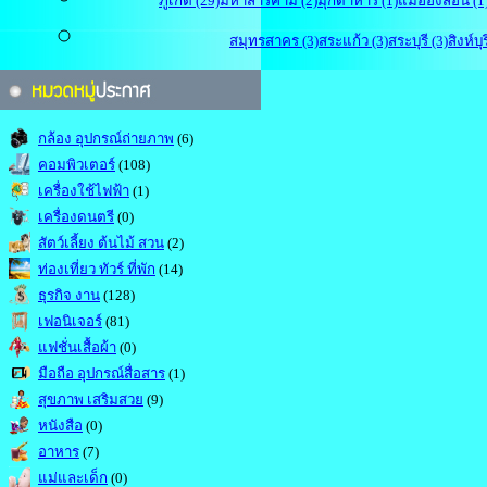
ภูเก็ต (29)
มหาสารคาม (2)
มุกดาหาร (1)
แม่ฮ่องสอน (1
สมุทรสาคร (3)
สระแก้ว (3)
สระบุรี (3)
สิงห์บุร
กล้อง อุปกรณ์ถ่ายภาพ
(6)
คอมพิวเตอร์
(108)
เครื่องใช้ไฟฟ้า
(1)
เครื่องดนตรี
(0)
สัตว์เลี้ยง ต้นไม้ สวน
(2)
ท่องเที่ยว ทัวร์ ที่พัก
(14)
ธุรกิจ งาน
(128)
เฟอนิเจอร์
(81)
แฟชั่นเสื้อผ้า
(0)
มือถือ อุปกรณ์สื่อสาร
(1)
สุขภาพ เสริมสวย
(9)
หนังสือ
(0)
อาหาร
(7)
แม่และเด็ก
(0)